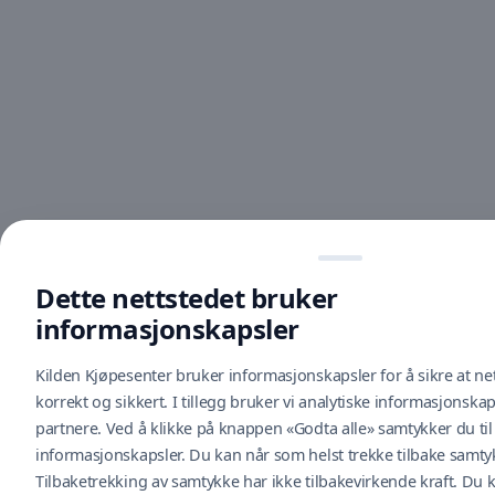
Dette nettstedet bruker
informasjonskapsler
Kilden Kjøpesenter bruker informasjonskapsler for å sikre at ne
korrekt og sikkert. I tillegg bruker vi analytiske informasjonskap
partnere. Ved å klikke på knappen «Godta alle» samtykker du til
informasjonskapsler. Du kan når som helst trekke tilbake samtyk
Tilbaketrekking av samtykke har ikke tilbakevirkende kraft. Du