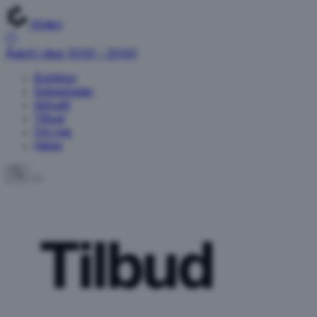
Kilden
Åpent i dag: 10:00 – 20:00
Butikker
Spisesteder
Aktuelt
Tilbud
Om oss
Helse
Tilbud