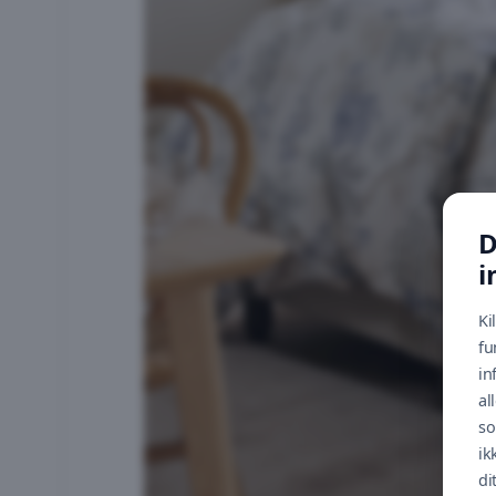
D
i
Ki
fu
in
al
so
ik
di