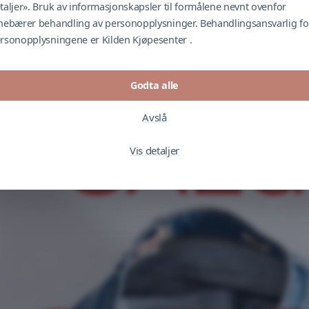
taljer». Bruk av informasjonskapsler til formålene nevnt ovenfor
nebærer behandling av personopplysninger. Behandlingsansvarlig fo
rsonopplysningene er Kilden Kjøpesenter .
Godta alle
ndre tilbud. Gjelder ikke allerede nedsatte varer. Gjelder i perio
Avslå
Vis detaljer