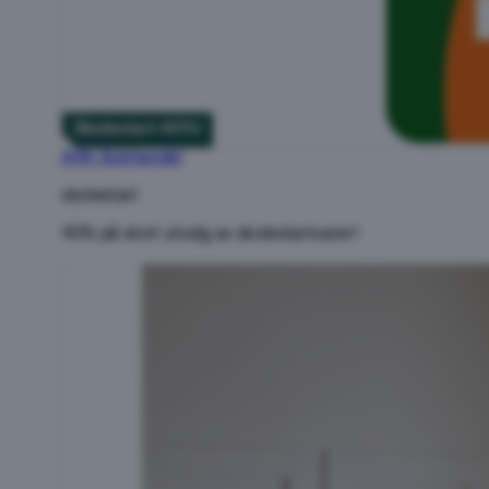
Skolestart 40%!
ARK Bokhandel
skolestart
40% på stort utvalg av skolestartvarer!