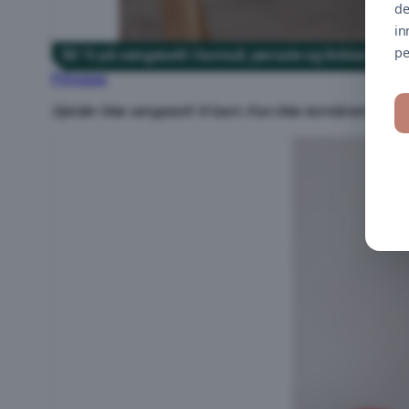
de
in
pe
50 % på sengesett i bomull, percale og linblanding
Princess
Gjelder ikke sengesett til barn. Kan ikke kombineres med a