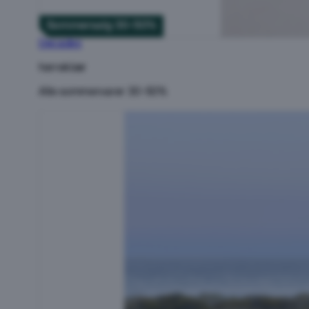
Sommersalg 30-50%
Decades
herreklær
Alle sommervarer 30-50%